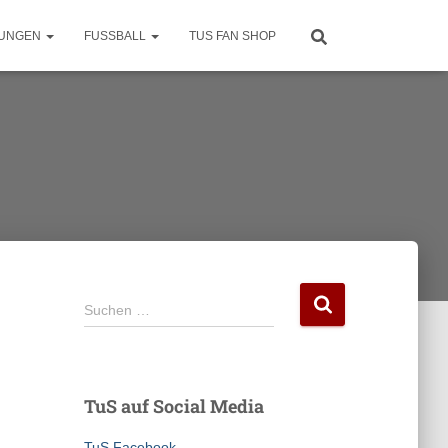
LUNGEN
FUSSBALL
TUS FAN SHOP
S
Suchen …
u
c
h
e
TuS auf Social Media
n
n
TuS Facebook