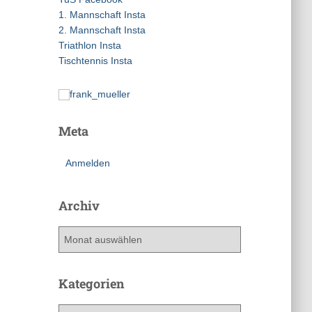
a
1. Mannschaft Insta
c
2. Mannschaft Insta
h
Triathlon Insta
:
Tischtennis Insta
Meta
Anmelden
Archiv
A
r
c
h
Kategorien
i
v
K