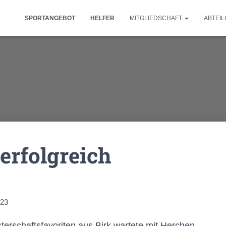
SPORTANGEBOT
HELFER
MITGLIEDSCHAFT
ABTEI
erfolgreich
023
rschaftsfavoriten aus Birk wartete mit Herchen