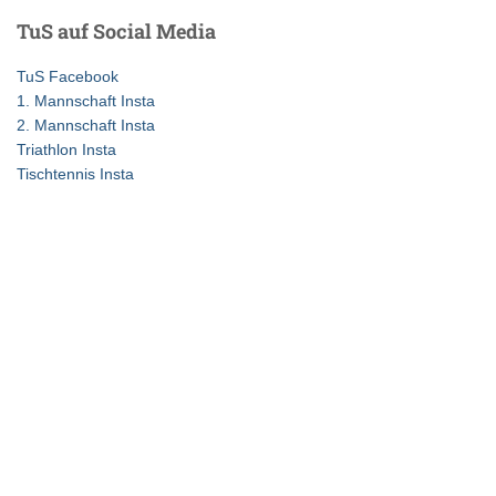
e
TuS auf Social Media
n
n
TuS Facebook
a
1. Mannschaft Insta
c
2. Mannschaft Insta
h
Triathlon Insta
:
Tischtennis Insta