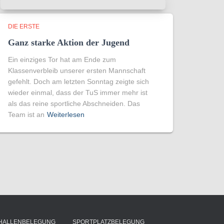
DIE ERSTE
Ganz starke Aktion der Jugend
Ein einziges Tor hat am Ende zum
Klassenverbleib unserer ersten Mannschaft
gefehlt. Doch am letzten Sonntag zeigte sich
wieder einmal, dass der TuS immer mehr ist
als das reine sportliche Abschneiden. Das
Team ist an
Weiterlesen
HALLENBELEGUNG
SPORTPLATZBELEGUNG