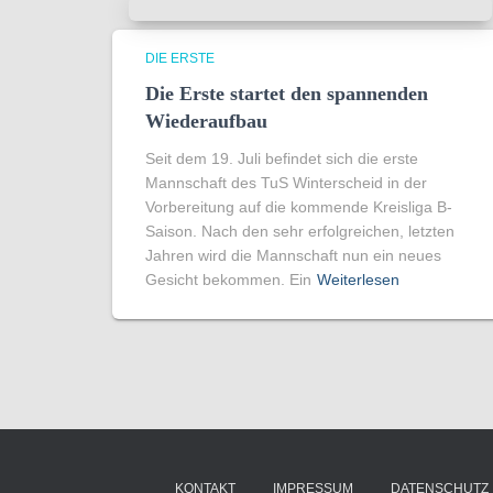
DIE ERSTE
Die Erste startet den spannenden
Wiederaufbau
Seit dem 19. Juli befindet sich die erste
Mannschaft des TuS Winterscheid in der
Vorbereitung auf die kommende Kreisliga B-
Saison. Nach den sehr erfolgreichen, letzten
Jahren wird die Mannschaft nun ein neues
Gesicht bekommen. Ein
Weiterlesen
KONTAKT
IMPRESSUM
DATENSCHUTZ