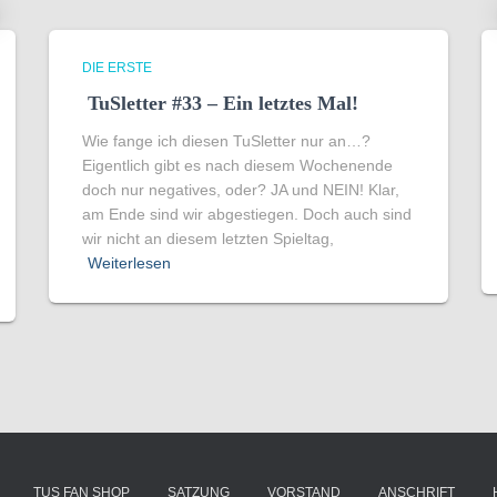
DIE ERSTE
TuSletter #33 – Ein letztes Mal!
Wie fange ich diesen TuSletter nur an…?
Eigentlich gibt es nach diesem Wochenende
doch nur negatives, oder? JA und NEIN! Klar,
am Ende sind wir abgestiegen. Doch auch sind
wir nicht an diesem letzten Spieltag,
Weiterlesen
TUS FAN SHOP
SATZUNG
VORSTAND
ANSCHRIFT