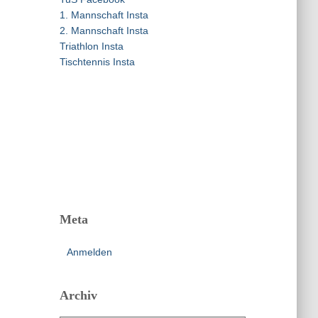
a
1. Mannschaft Insta
c
2. Mannschaft Insta
h
Triathlon Insta
:
Tischtennis Insta
Meta
Anmelden
Archiv