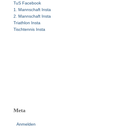
TuS Facebook
a
1. Mannschaft Insta
c
2. Mannschaft Insta
h
Triathlon Insta
:
Tischtennis Insta
Meta
Anmelden