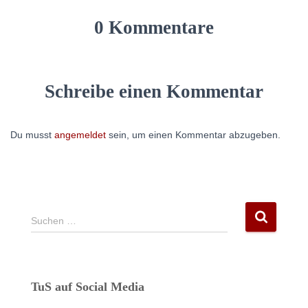
0 Kommentare
Schreibe einen Kommentar
Du musst
angemeldet
sein, um einen Kommentar abzugeben.
S
Suchen …
u
c
h
e
TuS auf Social Media
n
n