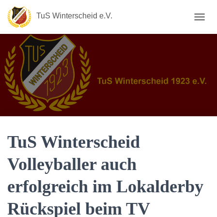
TuS Winterscheid e.V.
N
A
V
I
G
A
T
I
O
N
U
M
S
TuS Winterscheid
C
H
Volleyballer auch
A
L
erfolgreich im Lokalderby
T
E
N
Rückspiel beim TV