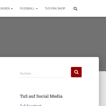
LUNGEN
FUSSBALL
TUS FAN SHOP
S
Suchen …
u
c
h
e
TuS auf Social Media
n
n
TuS Facebook