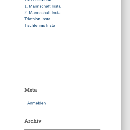
a
1. Mannschaft Insta
c
2. Mannschaft Insta
h
Triathlon Insta
:
Tischtennis Insta
Meta
Anmelden
Archiv