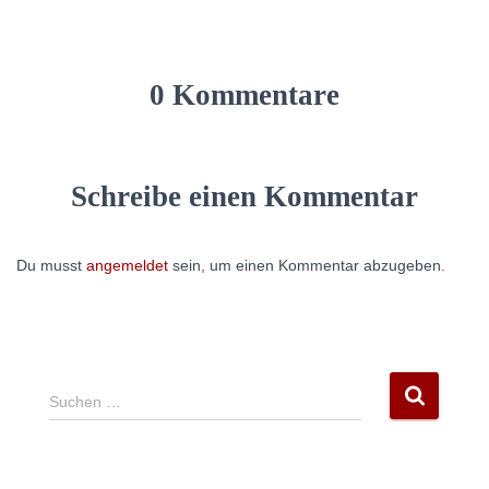
0 Kommentare
Schreibe einen Kommentar
Du musst
angemeldet
sein, um einen Kommentar abzugeben.
S
Suchen …
u
c
h