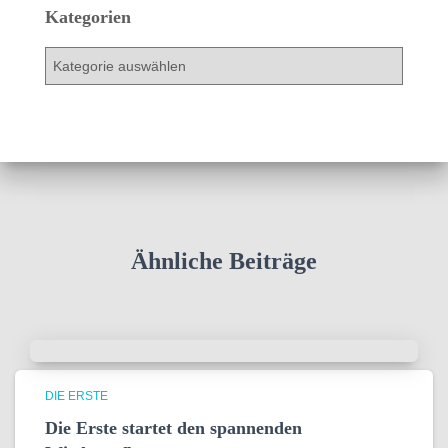
h
Kategorien
i
v
K
a
t
e
g
o
r
i
e
n
Ähnliche Beiträge
DIE ERSTE
Die Erste startet den spannenden