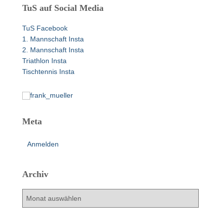
e
TuS auf Social Media
n
n
TuS Facebook
a
1. Mannschaft Insta
c
2. Mannschaft Insta
h
Triathlon Insta
:
Tischtennis Insta
Meta
Anmelden
Archiv
A
r
c