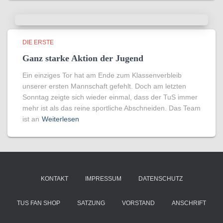
DIE ERSTE
Ganz starke Aktion der Jugend
Ein einziges Tor hat am Ende zum Klassenverbleib
unserer ersten Mannschaft gefehlt. Doch am letzten
Sonntag zeigte sich wieder einmal, dass der TuS immer
mehr ist als das reine sportliche Abschneiden. Das Team
ist an
Weiterlesen
KONTAKT
IMPRESSUM
DATENSCHUTZ
TUS FAN SHOP
SATZUNG
VORSTAND
ANSCHRIFT