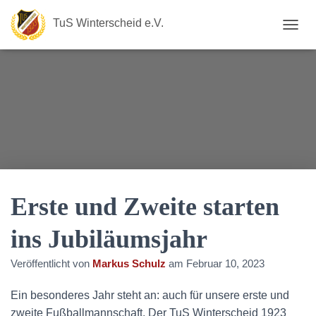
TuS Winterscheid e.V.
N
A
V
I
G
A
T
I
O
N
U
M
S
Erste und Zweite starten
C
H
ins Jubiläumsjahr
A
L
Veröffentlicht von
Markus Schulz
am
Februar 10, 2023
T
E
N
Ein besonderes Jahr steht an: auch für unsere erste und
zweite Fußballmannschaft. Der TuS Winterscheid 1923