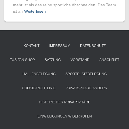
mehr ist als das reine sportliche Abschneiden. Das Team
ist an
Weiterlesen
KONTAKT
IMPRESSUM
DATENSCHUTZ
TUS FAN SHOP
SATZUNG
VORSTAND
ANSCHRIFT
HALLENBELEGUNG
SPORTPLATZBELEGUNG
COOKIE-RICHTLINIE
PRIVATSPHÄRE ÄNDERN
HISTORIE DER PRIVATSPHÄRE
EINWILLIGUNGEN WIDERRUFEN