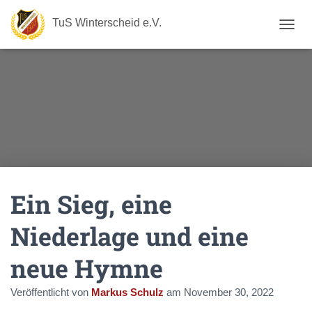
TuS Winterscheid e.V.
N
A
V
I
G
A
T
I
O
N
U
M
Ein Sieg, eine
S
C
H
Niederlage und eine
A
L
neue Hymne
T
E
N
Veröffentlicht von
Markus Schulz
am
November 30, 2022