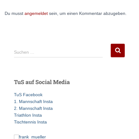
Du musst
angemeldet
sein, um einen Kommentar abzugeben.
S
Suchen …
u
c
h
e
TuS auf Social Media
n
n
TuS Facebook
a
1. Mannschaft Insta
c
2. Mannschaft Insta
h
Triathlon Insta
:
Tischtennis Insta