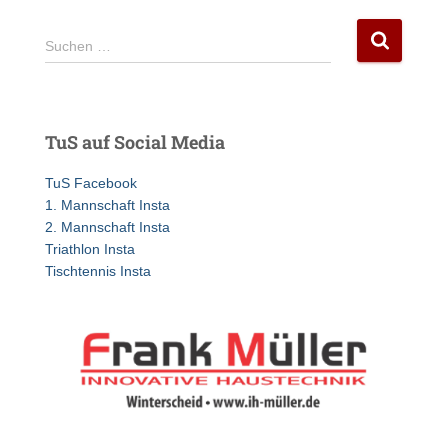
S
Suchen …
u
c
h
e
TuS auf Social Media
n
n
TuS Facebook
a
1. Mannschaft Insta
c
2. Mannschaft Insta
h
Triathlon Insta
:
Tischtennis Insta