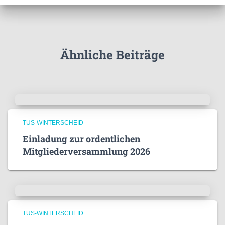
o
r
i
e
Ähnliche Beiträge
n
TUS-WINTERSCHEID
Einladung zur ordentlichen
Mitgliederversammlung 2026
TUS-WINTERSCHEID