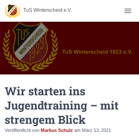
TuS Winterscheid e.V.
N
A
V
I
G
A
T
I
O
N
U
M
Wir starten ins
S
C
H
Jugendtraining – mit
A
L
strengem Blick
T
E
N
Veröffentlicht von
Markus Schulz
am
März 13, 2021