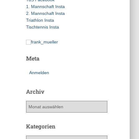
a
1. Mannschaft Insta
c
2. Mannschaft Insta
h
Triathlon Insta
:
Tischtennis Insta
Meta
Anmelden
Archiv
A
r
c
h
Kategorien
i
v
K