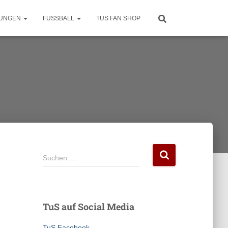
LUNGEN
FUSSBALL
TUS FAN SHOP
S
Suchen …
u
c
h
e
TuS auf Social Media
n
n
TuS Facebook