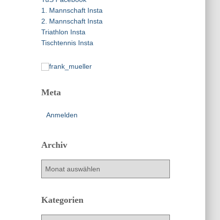
a
1. Mannschaft Insta
c
2. Mannschaft Insta
h
Triathlon Insta
:
Tischtennis Insta
Meta
Anmelden
Archiv
A
r
c
h
Kategorien
i
v
K