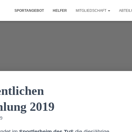
SPORTANGEBOT
HELFER
MITGLIEDSCHAFT
ABTEI
ntlichen
mlung 2019
19
indet im
Sportlerheim des TuS
die diesjährige