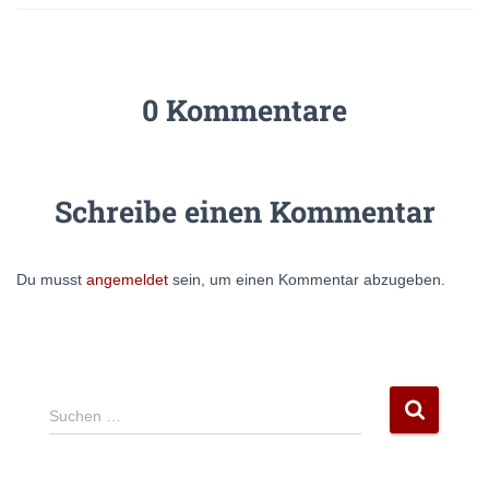
0 Kommentare
Schreibe einen Kommentar
Du musst
angemeldet
sein, um einen Kommentar abzugeben.
S
Suchen …
u
c
h