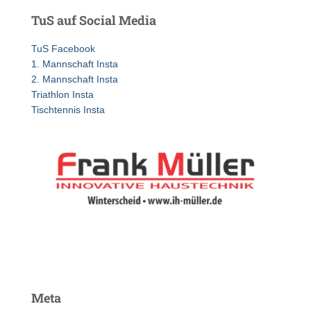
e
TuS auf Social Media
n
n
TuS Facebook
a
1. Mannschaft Insta
c
2. Mannschaft Insta
h
Triathlon Insta
:
Tischtennis Insta
Meta