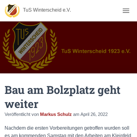
TuS Winterscheid e.V.
N
A
V
I
G
A
T
I
O
N
U
M
Bau am Bolzplatz geht
S
C
H
weiter
A
L
Veröffentlicht von
Markus Schulz
am
April 26, 2022
T
E
N
Nachdem die ersten Vorbereitungen getroffen wurden soll
es am kommenden Samstag mit den Arbeiten am Kleinfeld