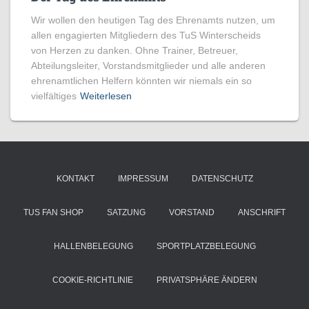
Wir wollen den heutigen Tag des Ehrenamts nutzen, um
allen engagierten Mitgliedern des TuS Winterscheids
von Herzen zu danken. Ohne Trainer, Betreuer,
Abteilungsleiter, Vorstandsmitglieder und alle anderen
ehrenamtlichen Helfern könnten wir niemals ein so
vielfältiges
Weiterlesen
KONTAKT
IMPRESSUM
DATENSCHUTZ
TUS FAN SHOP
SATZUNG
VORSTAND
ANSCHRIFT
HALLENBELEGUNG
SPORTPLATZBELEGUNG
COOKIE-RICHTLINIE
PRIVATSPHÄRE ÄNDERN