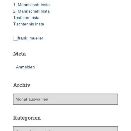
a
1. Mannschaft Insta
c
2. Mannschaft Insta
h
Triathlon Insta
:
Tischtennis Insta
Meta
Anmelden
Archiv
A
r
c
h
Kategorien
i
v
K