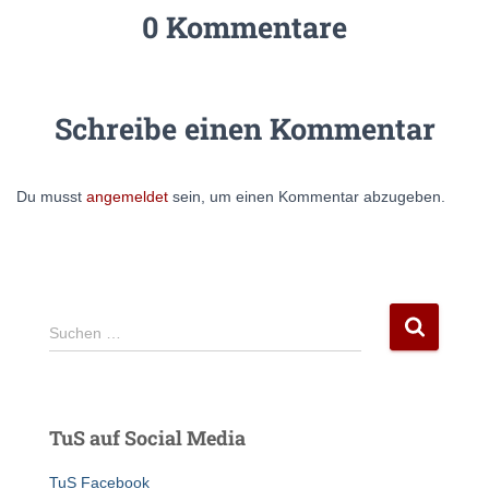
0 Kommentare
Schreibe einen Kommentar
Du musst
angemeldet
sein, um einen Kommentar abzugeben.
S
Suchen …
u
c
h
e
TuS auf Social Media
n
n
TuS Facebook