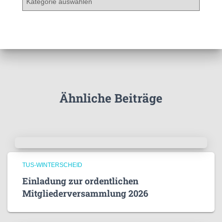
a
t
e
g
o
r
i
e
Ähnliche Beiträge
n
TUS-WINTERSCHEID
Einladung zur ordentlichen
Mitgliederversammlung 2026