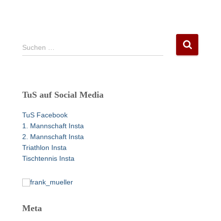
S
Suchen …
u
c
h
e
TuS auf Social Media
n
n
TuS Facebook
a
1. Mannschaft Insta
c
2. Mannschaft Insta
h
Triathlon Insta
:
Tischtennis Insta
Meta