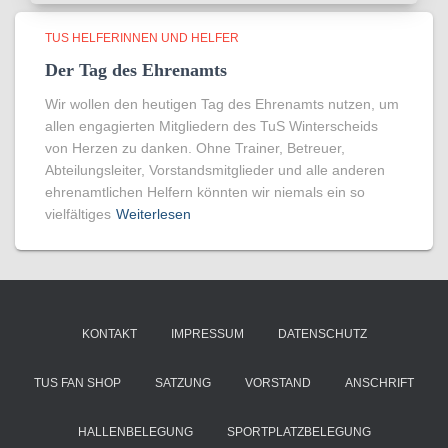
TUS HELFERINNEN UND HELFER
Der Tag des Ehrenamts
Wir wollen den heutigen Tag des Ehrenamts nutzen, um
allen engagierten Mitgliedern des TuS Winterscheids
von Herzen zu danken. Ohne Trainer, Betreuer,
Abteilungsleiter, Vorstandsmitglieder und alle anderen
ehrenamtlichen Helfern könnten wir niemals ein so
vielfältiges
Weiterlesen
KONTAKT
IMPRESSUM
DATENSCHUTZ
TUS FAN SHOP
SATZUNG
VORSTAND
ANSCHRIFT
HALLENBELEGUNG
SPORTPLATZBELEGUNG