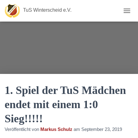
TuS Winterscheid e.V.
N
A
V
I
G
A
T
I
O
N
U
M
S
1. Spiel der TuS Mädchen
C
H
endet mit einem 1:0
A
L
Sieg!!!!!
T
E
N
Veröffentlicht von
Markus Schulz
am
September 23, 2019