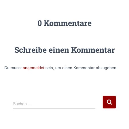
0 Kommentare
Schreibe einen Kommentar
Du musst
angemeldet
sein, um einen Kommentar abzugeben.
S
Suchen …
u
c
h
e