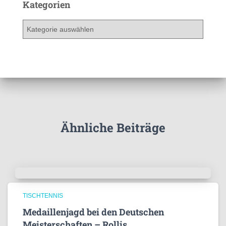
h
Kategorien
i
v
K
a
t
e
g
o
r
i
e
Ähnliche Beiträge
n
TISCHTENNIS
Medaillenjagd bei den Deutschen
Meisterschaften – Rollis