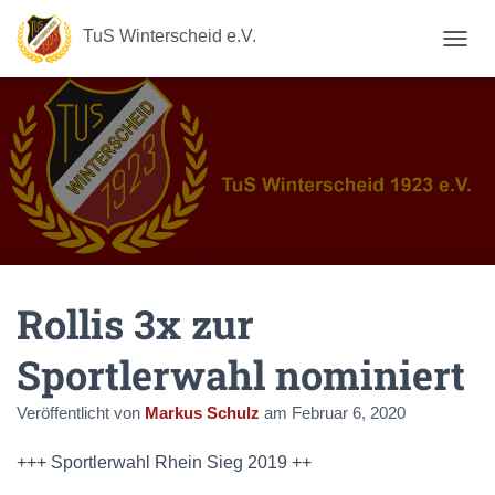
TuS Winterscheid e.V.
N
A
V
I
G
A
T
I
O
N
U
M
Rollis 3x zur
S
C
H
Sportlerwahl nominiert
A
L
Veröffentlicht von
Markus Schulz
am
Februar 6, 2020
T
E
N
+++ Sportlerwahl Rhein Sieg 2019 ++