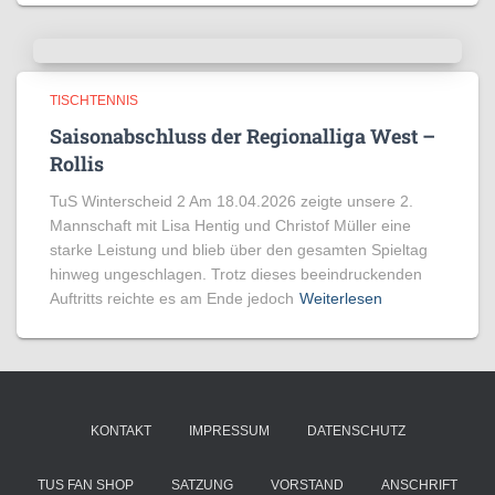
TISCHTENNIS
Saisonabschluss der Regionalliga West –
Rollis
TuS Winterscheid 2 Am 18.04.2026 zeigte unsere 2.
Mannschaft mit Lisa Hentig und Christof Müller eine
starke Leistung und blieb über den gesamten Spieltag
hinweg ungeschlagen. Trotz dieses beeindruckenden
Auftritts reichte es am Ende jedoch
Weiterlesen
KONTAKT
IMPRESSUM
DATENSCHUTZ
TUS FAN SHOP
SATZUNG
VORSTAND
ANSCHRIFT