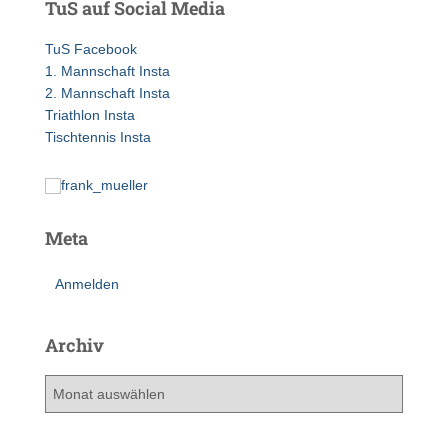
TuS auf Social Media
n
n
TuS Facebook
a
1. Mannschaft Insta
c
2. Mannschaft Insta
h
Triathlon Insta
:
Tischtennis Insta
Meta
Anmelden
Archiv
A
r
c