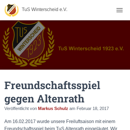
TuS Winterscheid e.V.
N
A
V
I
G
A
T
I
O
N
U
M
Freundschaftsspiel
S
C
H
gegen Altenrath
A
L
Veröffentlicht von
Markus Schulz
am
Februar 18, 2017
T
E
N
Am 16.02.2017 wurde unsere Freiluftsaison mit einem
Freundschaftsspiel beim TuS Altenrath eingeläutet. Wir