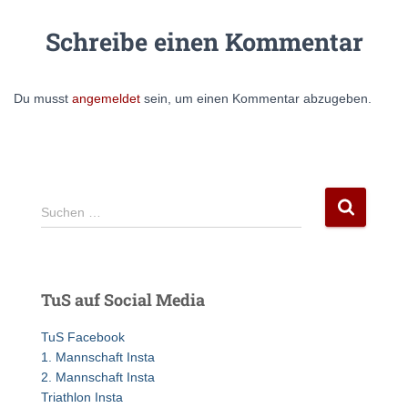
Schreibe einen Kommentar
Du musst
angemeldet
sein, um einen Kommentar abzugeben.
S
Suchen …
u
c
h
e
TuS auf Social Media
n
n
TuS Facebook
a
1. Mannschaft Insta
c
2. Mannschaft Insta
h
Triathlon Insta
: