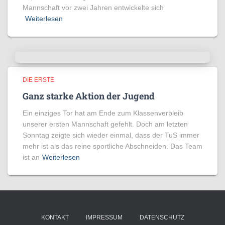
Mannschaft vor zwei Jahren entwickelte sich
Weiterlesen
DIE ERSTE
Ganz starke Aktion der Jugend
Ein einziges Tor hat am Ende zum Klassenverbleib
unserer ersten Mannschaft gefehlt. Doch am letzten
Sonntag zeigte sich wieder einmal, dass der TuS immer
mehr ist als das reine sportliche Abschneiden. Das Team
ist an
Weiterlesen
KONTAKT
IMPRESSUM
DATENSCHUTZ