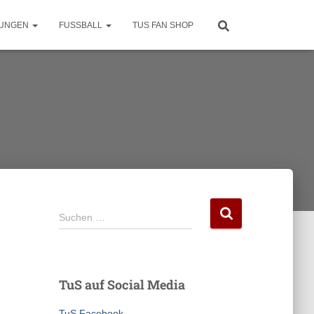
LUNGEN
FUSSBALL
TUS FAN SHOP
S
Suchen …
u
c
h
e
TuS auf Social Media
n
n
TuS Facebook