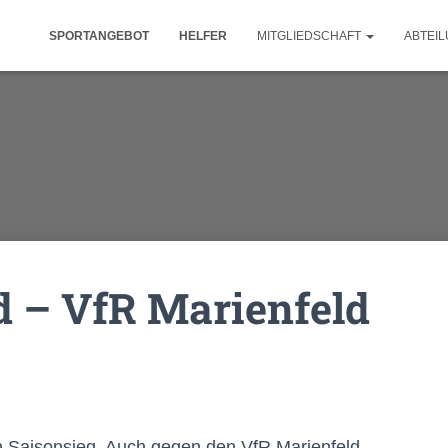
SPORTANGEBOT
HELFER
MITGLIEDSCHAFT
ABTEI
d – VfR Marienfeld
en Saisonsieg. Auch gegen den VfR Marienfeld