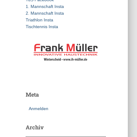
a
1. Mannschaft Insta
c
2. Mannschaft Insta
h
Triathlon Insta
:
Tischtennis Insta
Meta
Anmelden
Archiv