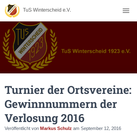
TuS Winterscheid e.V.
N
A
V
I
G
A
T
I
O
N
U
M
Turnier der Ortsvereine:
S
C
H
Gewinnnummern der
A
L
Verlosung 2016
T
E
N
Veröffentlicht von
Markus Schulz
am
September 12, 2016