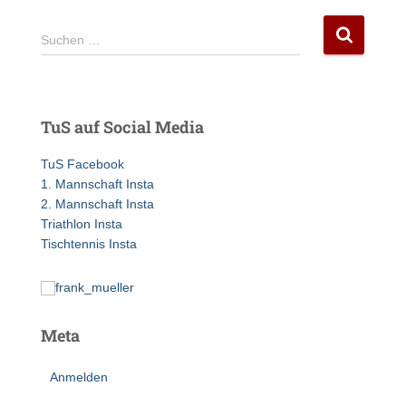
S
Suchen …
u
c
h
e
TuS auf Social Media
n
n
TuS Facebook
a
1. Mannschaft Insta
c
2. Mannschaft Insta
h
Triathlon Insta
:
Tischtennis Insta
Meta
Anmelden