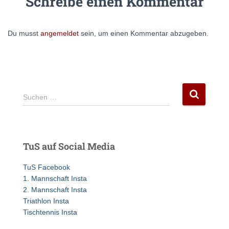
Schreibe einen Kommentar
Du musst
angemeldet
sein, um einen Kommentar abzugeben.
S
Suchen …
u
c
h
e
TuS auf Social Media
n
n
TuS Facebook
a
1. Mannschaft Insta
c
2. Mannschaft Insta
h
Triathlon Insta
:
Tischtennis Insta