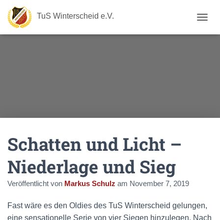
TuS Winterscheid e.V.
N
A
V
I
G
A
T
I
O
N
U
M
Schatten und Licht –
S
C
H
Niederlage und Sieg
A
L
Veröffentlicht von
Markus Schulz
am
November 7, 2019
T
E
N
Fast wäre es den Oldies des TuS Winterscheid gelungen,
eine sensationelle Serie von vier Siegen hinzulegen. Nach