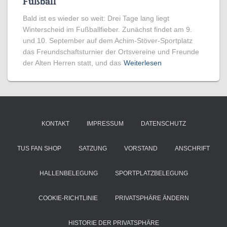
Fußball
Bald ist es wieder so weit: Drei Tage lang liegt
Winterscheid im Fußballfieber. Zunächst findet am 9.
und 10. September auf dem Achim-Stöver-Sportplatz
das Freundschaftsturnier der Ortsvereine und Freunde
der Alten Herren statt, und das
Weiterlesen
KONTAKT
IMPRESSUM
DATENSCHUTZ
TUS FAN SHOP
SATZUNG
VORSTAND
ANSCHRIFT
HALLENBELEGUNG
SPORTPLATZBELEGUNG
COOKIE-RICHTLINIE
PRIVATSPHÄRE ÄNDERN
HISTORIE DER PRIVATSPHÄRE