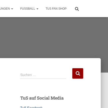
LUNGEN
FUSSBALL
TUS FAN SHOP
S
Suchen …
u
c
h
e
TuS auf Social Media
n
n
TuS Facebook