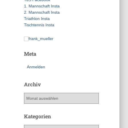
a
1. Mannschaft Insta
c
2. Mannschaft Insta
h
Triathlon Insta
:
Tischtennis Insta
Meta
Anmelden
Archiv
A
r
c
h
Kategorien
i
v
K