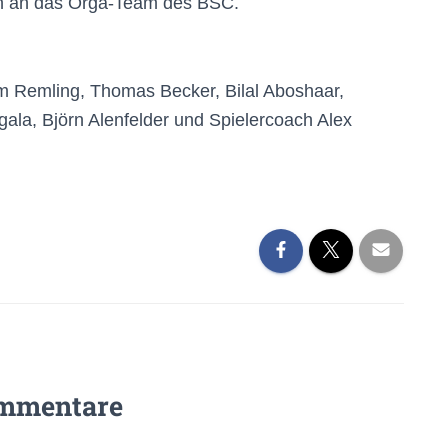
ön an das Orga-Team des BSC.
m Remling, Thomas Becker, Bilal Aboshaar,
ala, Björn Alenfelder und Spielercoach Alex
mmentare