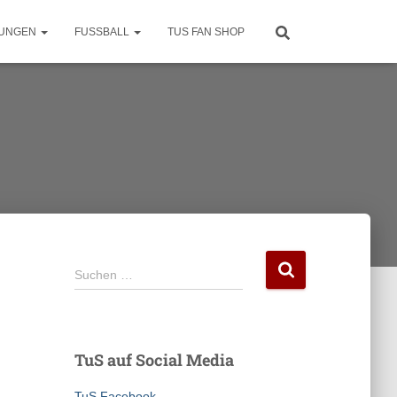
LUNGEN
FUSSBALL
TUS FAN SHOP
S
Suchen …
u
c
h
e
TuS auf Social Media
n
n
TuS Facebook