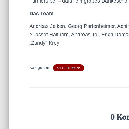
Turniers bei – dafür ein großes Dankesch
Das Team
Andreas Jelken, Georg Partenheimer, Achi
Yuossef Haithem, Andreas Tel, Erich Domag
„Zündy“ Krey
Kategorien:
"ALTE HERREN"
0 Ko