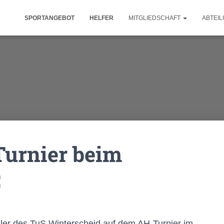
SPORTANGEBOT
HELFER
MITGLIEDSCHAFT
ABTEI
Turnier beim
C
ler des TuS Winterscheid auf dem AH-Turnier im