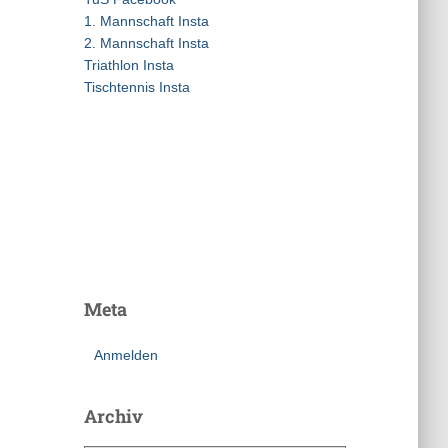
a
1. Mannschaft Insta
c
2. Mannschaft Insta
h
Triathlon Insta
:
Tischtennis Insta
Meta
Anmelden
Archiv