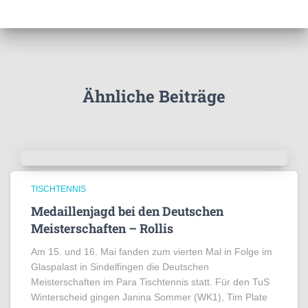
e
g
o
r
i
e
Ähnliche Beiträge
n
TISCHTENNIS
Medaillenjagd bei den Deutschen
Meisterschaften – Rollis
Am 15. und 16. Mai fanden zum vierten Mal in Folge im
Glaspalast in Sindelfingen die Deutschen
Meisterschaften im Para Tischtennis statt. Für den TuS
Winterscheid gingen Janina Sommer (WK1), Tim Plate