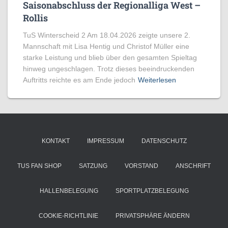
Saisonabschluss der Regionalliga West –
Rollis
TuS Winterscheid 2 Am 18.04.2026 zeigte unsere 2.
Mannschaft mit Lisa Hentig und Christof Müller eine
starke Leistung und blieb über den gesamten Spieltag
hinweg ungeschlagen. Trotz dieses beeindruckenden
Auftritts reichte es am Ende jedoch
Weiterlesen
KONTAKT
IMPRESSUM
DATENSCHUTZ
TUS FAN SHOP
SATZUNG
VORSTAND
ANSCHRIFT
HALLENBELEGUNG
SPORTPLATZBELEGUNG
COOKIE-RICHTLINIE
PRIVATSPHÄRE ÄNDERN