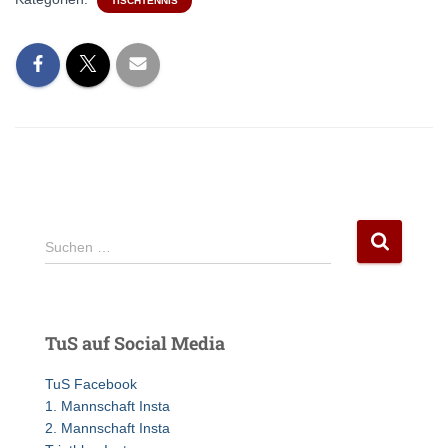
TISCHTENNIS
S
Suchen …
u
c
h
e
TuS auf Social Media
n
n
TuS Facebook
a
1. Mannschaft Insta
c
2. Mannschaft Insta
h