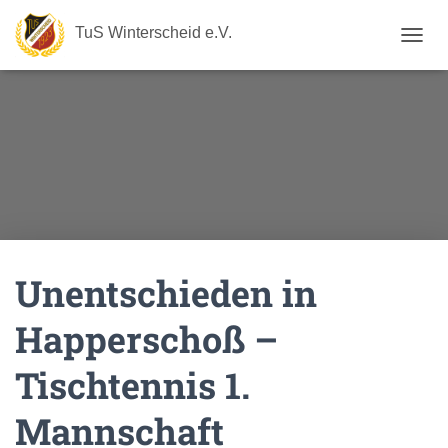
TuS Winterscheid e.V.
N
A
V
I
G
A
T
I
O
N
U
M
Unentschieden in
S
C
H
Happerschoß –
A
L
Tischtennis 1.
T
E
N
Mannschaft