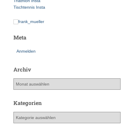
Triathlon Insta
:
Tischtennis Insta
Meta
Anmelden
Archiv
A
r
c
h
Kategorien
i
v
K
a
t