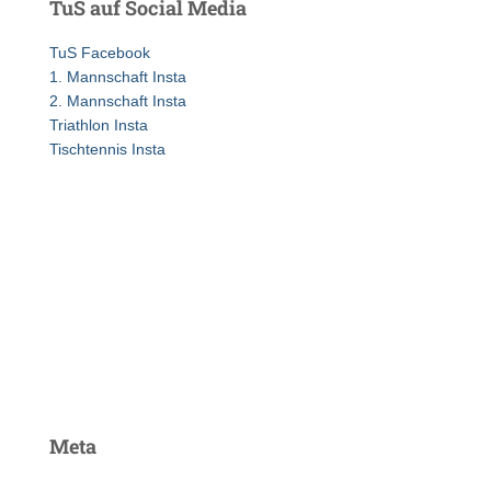
TuS auf Social Media
n
n
TuS Facebook
a
1. Mannschaft Insta
c
2. Mannschaft Insta
h
Triathlon Insta
:
Tischtennis Insta
Meta