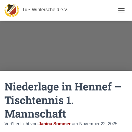
TuS Winterscheid e.V.
N
A
V
I
G
A
T
I
O
N
U
M
Niederlage in Hennef –
S
C
H
Tischtennis 1.
A
L
Mannschaft
T
E
N
Veröffentlicht von
Janina Sommer
am
November 22, 2025