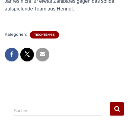
Jahres nicht für etwas Zählbares gegen das solide
aufspielende Team aus Hennef.
Kategorien:
TISCHTENNIS
S
Suchen …
u
c
h
e