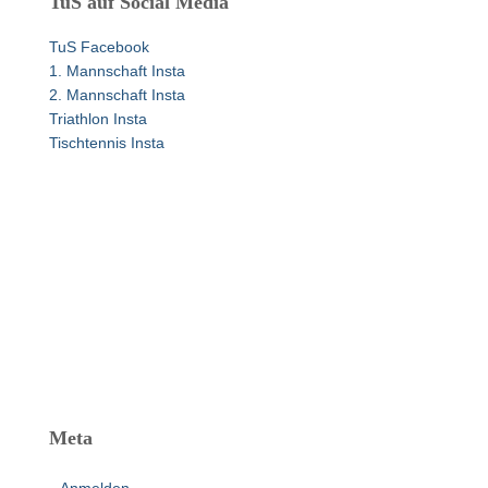
TuS auf Social Media
n
n
TuS Facebook
a
1. Mannschaft Insta
c
2. Mannschaft Insta
h
Triathlon Insta
:
Tischtennis Insta
Meta
Anmelden