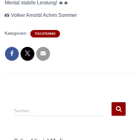
Mental stabile Leistung! 🔥🔥
📸 Volker Arnold/ Achim Sommer
Kategorien:
TISCHTENNIS
S
Suchen …
u
c
h
e