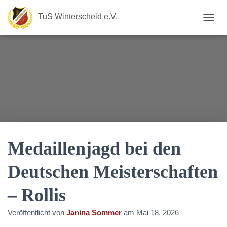
TuS Winterscheid e.V.
N
A
V
I
G
A
T
I
O
N
U
M
S
Medaillenjagd bei den
C
H
Deutschen Meisterschaften
A
L
– Rollis
T
E
N
Veröffentlicht von
Janina Sommer
am
Mai 18, 2026