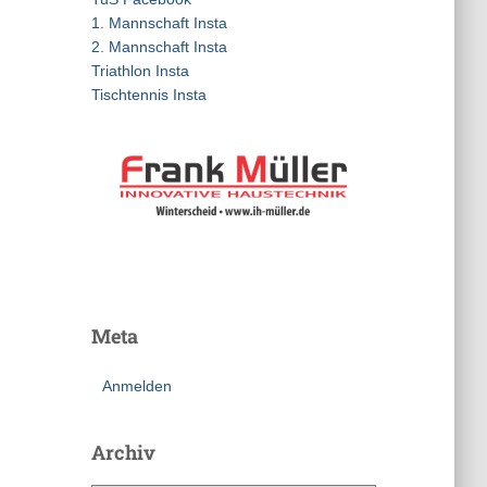
a
1. Mannschaft Insta
c
2. Mannschaft Insta
h
Triathlon Insta
:
Tischtennis Insta
Meta
Anmelden
Archiv