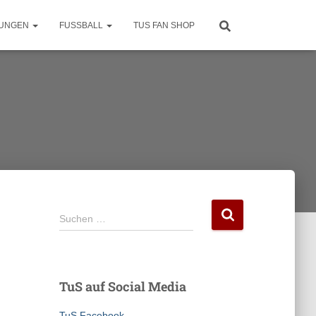
LUNGEN
FUSSBALL
TUS FAN SHOP
S
Suchen …
u
c
h
e
TuS auf Social Media
n
n
TuS Facebook