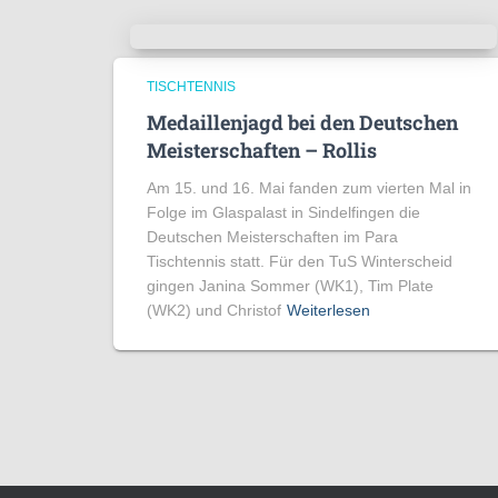
TISCHTENNIS
Medaillenjagd bei den Deutschen
Meisterschaften – Rollis
Am 15. und 16. Mai fanden zum vierten Mal in
Folge im Glaspalast in Sindelfingen die
Deutschen Meisterschaften im Para
Tischtennis statt. Für den TuS Winterscheid
gingen Janina Sommer (WK1), Tim Plate
(WK2) und Christof
Weiterlesen