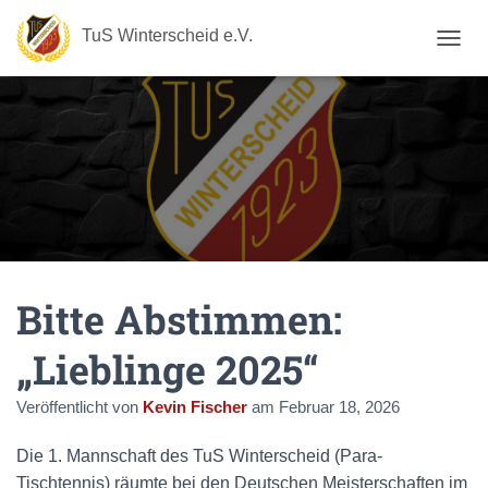
TuS Winterscheid e.V.
N
A
V
I
G
A
T
I
O
N
U
M
Bitte Abstimmen:
S
C
H
„Lieblinge 2025“
A
L
Veröffentlicht von
Kevin Fischer
am
Februar 18, 2026
T
E
N
Die 1. Mannschaft des TuS Winterscheid (Para-
Tischtennis) räumte bei den Deutschen Meisterschaften im