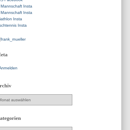
 Mannschaft Insta
 Mannschaft Insta
iathlon Insta
schtennis Insta
eta
Anmelden
rchiv
ategorien