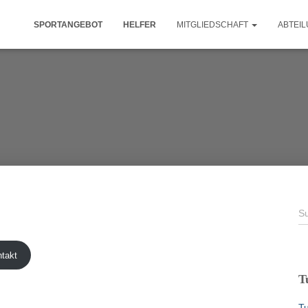
SPORTANGEBOT
HELFER
MITGLIEDSCHAFT
ABTEI
S
S
u
c
h
takt
e
T
n
n
T