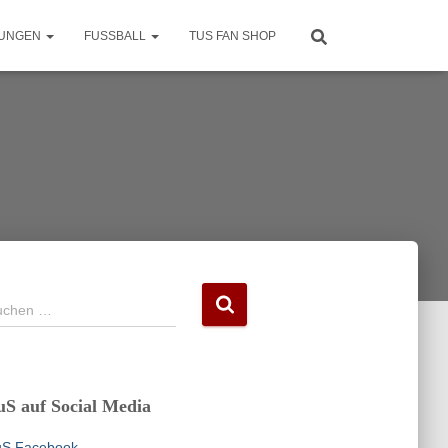
LUNGEN
FUSSBALL
TUS FAN SHOP
uchen …
uS auf Social Media
uS Facebook