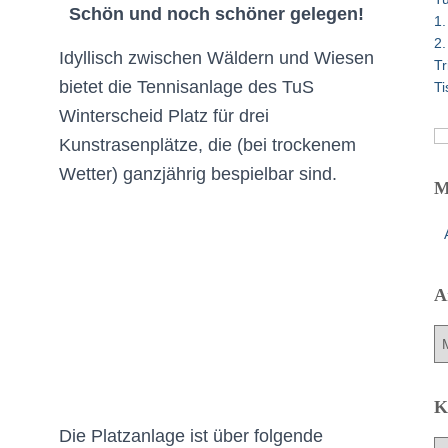
a
Schön und noch schöner gelegen!
1.
c
2.
h
Idyllisch zwischen Wäldern und Wiesen
Tr
:
bietet die Tennisanlage des TuS
Ti
Winterscheid Platz für drei
Kunstrasenplätze, die (bei trockenem
Wetter) ganzjährig bespielbar sind.
M
A
A
r
c
h
K
i
Die Platzanlage ist über folgende
v
K