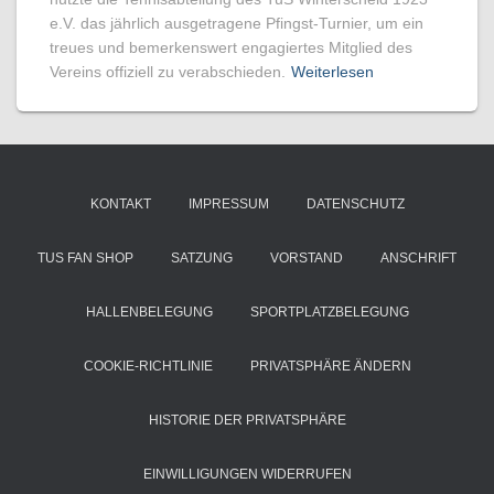
e.V. das jährlich ausgetragene Pfingst-Turnier, um ein
treues und bemerkenswert engagiertes Mitglied des
Vereins offiziell zu verabschieden.
Weiterlesen
KONTAKT
IMPRESSUM
DATENSCHUTZ
TUS FAN SHOP
SATZUNG
VORSTAND
ANSCHRIFT
HALLENBELEGUNG
SPORTPLATZBELEGUNG
COOKIE-RICHTLINIE
PRIVATSPHÄRE ÄNDERN
HISTORIE DER PRIVATSPHÄRE
EINWILLIGUNGEN WIDERRUFEN