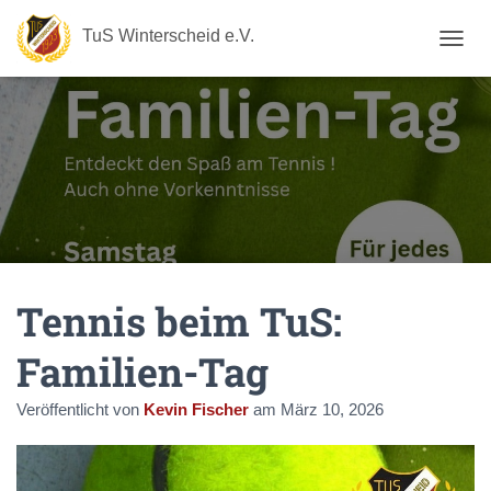
TuS Winterscheid e.V.
N
A
V
I
G
A
T
I
O
N
U
M
Tennis beim TuS:
S
C
H
Familien-Tag
A
L
Veröffentlicht von
Kevin Fischer
am
März 10, 2026
T
E
N