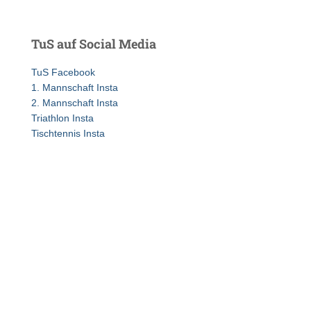
c
h
e
TuS auf Social Media
n
n
TuS Facebook
a
1. Mannschaft Insta
c
2. Mannschaft Insta
h
Triathlon Insta
:
Tischtennis Insta