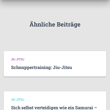
o
r
i
e
Ähnliche Beiträge
n
JIU JITSU
Schnuppertraining: Jiu-Jitsu
JIU JITSU
Sich selbst verteidigen wie ein Samurai –