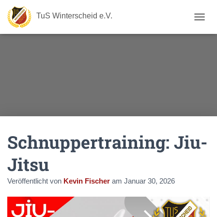
TuS Winterscheid e.V.
N
A
V
I
G
A
T
I
O
N
U
M
Schnuppertraining: Jiu-
S
C
H
Jitsu
A
L
Veröffentlicht von
Kevin Fischer
am
Januar 30, 2026
T
E
N