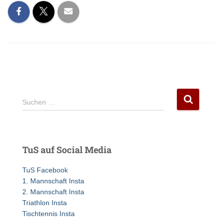
S
Suchen …
u
c
h
e
TuS auf Social Media
n
n
TuS Facebook
a
1. Mannschaft Insta
c
2. Mannschaft Insta
h
Triathlon Insta
:
Tischtennis Insta