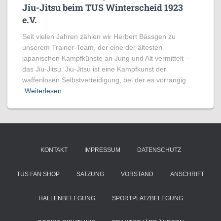
Jiu-Jitsu beim TUS Winterscheid 1923
e.V.
Seit vielen Jahren zählen wir Herbert Bässgen zu
unserem Trainer-Team, der eine der ältesten
japanischen Kampfkünste an Jung und Alt vermittelt –
das Jiu-Jitsu. Jiu-Jitsu ist eine Kampfkunst der
waffenlosen Selbstverteidigung, bei der es vorrangig
Weiterlesen
KONTAKT
IMPRESSUM
DATENSCHUTZ
TUS FAN SHOP
SATZUNG
VORSTAND
ANSCHRIFT
HALLENBELEGUNG
SPORTPLATZBELEGUNG