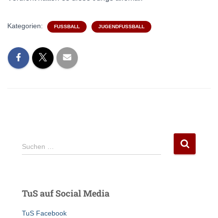
Kategorien:
FUSSBALL
JUGENDFUSSBALL
S
Suchen …
u
c
h
e
TuS auf Social Media
n
n
TuS Facebook
a