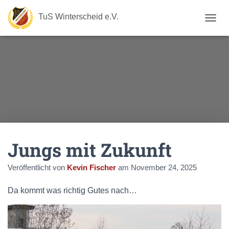
TuS Winterscheid e.V.
N
A
V
I
G
A
T
I
O
N
U
M
Jungs mit Zukunft
S
C
H
Veröffentlicht von
Kevin Fischer
am
November 24, 2025
A
L
Da kommt was richtig Gutes nach…
T
E
N