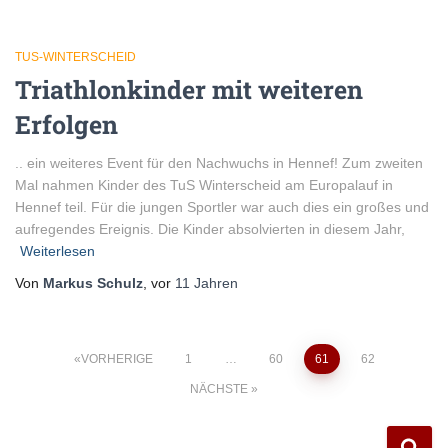
TUS-WINTERSCHEID
Triathlonkinder mit weiteren
Erfolgen
.. ein weiteres Event für den Nachwuchs in Hennef! Zum zweiten
Mal nahmen Kinder des TuS Winterscheid am Europalauf in
Hennef teil. Für die jungen Sportler war auch dies ein großes und
aufregendes Ereignis. Die Kinder absolvierten in diesem Jahr,
Weiterlesen
Von
Markus Schulz
, vor
11 Jahren
Seitennummerierung
VORHERIGE
1
…
60
61
62
NÄCHSTE
der
S