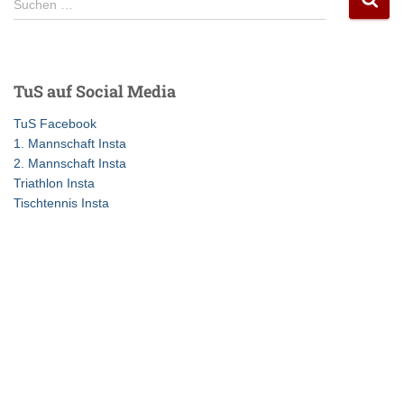
Beiträge
Suchen …
u
c
h
e
TuS auf Social Media
n
n
TuS Facebook
a
1. Mannschaft Insta
c
2. Mannschaft Insta
h
Triathlon Insta
:
Tischtennis Insta