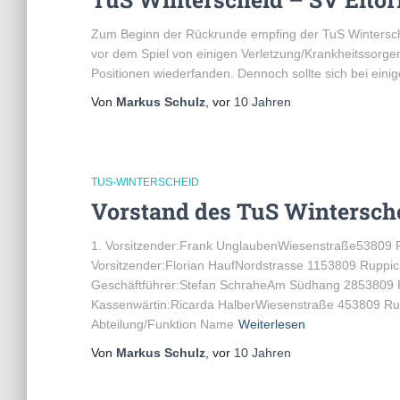
Zum Beginn der Rückrunde empfing der TuS Winterschei
vor dem Spiel von einigen Verletzung/Krankheitssorge
Positionen wiederfanden. Dennoch sollte sich bei ein
Von
Markus Schulz
, vor
10 Jahren
TUS-WINTERSCHEID
Vorstand des TuS Wintersche
1. Vorsitzender:Frank UnglaubenWiesenstraße53809 Ru
Vorsitzender:Florian HaufNordstrasse 1153809 Ruppic
Geschäftführer:Stefan SchraheAm Südhang 2853809 Ru
Kassenwärtin:Ricarda HalberWiesenstraße 453809 Rup
Abteilung/Funktion Name
Weiterlesen
Von
Markus Schulz
, vor
10 Jahren