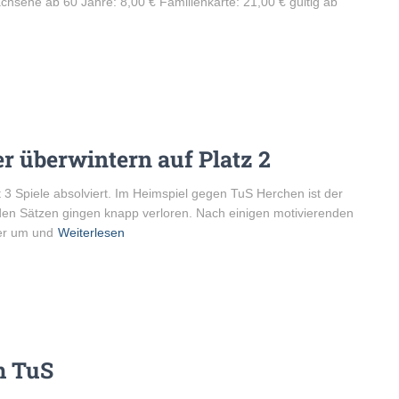
sene ab 60 Jahre: 8,00 € Familienkarte: 21,00 € gültig ab
ler überwintern auf Platz 2
 3 Spiele absolviert. Im Heimspiel gegen TuS Herchen ist der
iden Sätzen gingen knapp verloren. Nach einigen motivierenden
er um und
Weiterlesen
m TuS