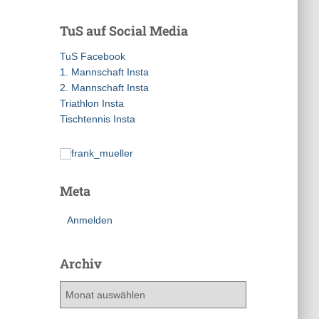
h
e
TuS auf Social Media
n
n
TuS Facebook
a
1. Mannschaft Insta
c
2. Mannschaft Insta
h
Triathlon Insta
:
Tischtennis Insta
Meta
Anmelden
Archiv
A
r