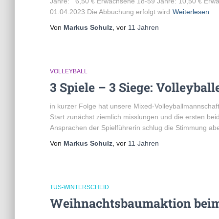
Jahre: 6,50 € Erwachsene 18-59 Jahre: 10,50 € Erwach
01.04.2023 Die Abbuchung erfolgt wird
Weiterlesen
Von
Markus Schulz
, vor
11 Jahren
VOLLEYBALL
3 Spiele – 3 Siege: Volleybal
in kurzer Folge hat unsere Mixed-Volleyballmannschaft
Start zunächst ziemlich misslungen und die ersten be
Ansprachen der Spielführerin schlug die Stimmung ab
Von
Markus Schulz
, vor
11 Jahren
TUS-WINTERSCHEID
Weihnachtsbaumaktion bei