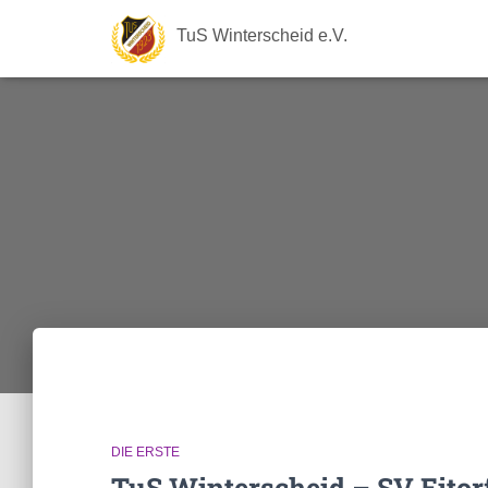
TuS Winterscheid e.V.
DIE ERSTE
TuS Winterscheid – SV Eitorf