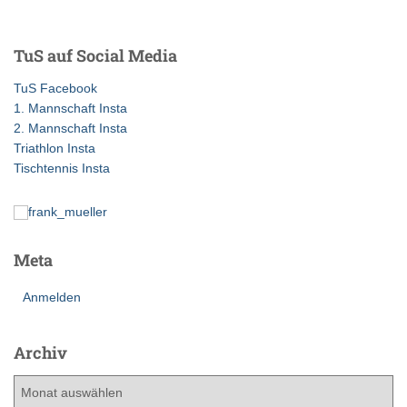
c
h
e
TuS auf Social Media
n
n
TuS Facebook
a
1. Mannschaft Insta
c
2. Mannschaft Insta
h
Triathlon Insta
:
Tischtennis Insta
Meta
Anmelden
Archiv
A
r