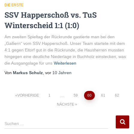
DIE ERSTE
SSV Happerschoß vs. TuS
Winterscheid 1:1 (1:0)
Am zweiten Spieltag der Rückrunde gastierte man bei den
„Galliern“ vom SSV Happerschoß. Unser Team startete mit dem
4:1 gegen Eitorf gut in die Rückrunde, die Hausherren mussten
hingegen eine deutliche Niederlage in Buchholz einstecken, was
die Ausgangslage für uns
Weiterlesen
Von
Markus Schulz
, vor
10 Jahren
Seitennummerierung
VORHERIGE
1
…
59
60
61
62
NÄCHSTE
der
S
Beiträge
Suchen …
u