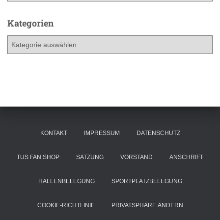
c
h
Kategorien
i
K
v
a
t
e
g
o
r
i
e
KONTAKT
IMPRESSUM
DATENSCHUTZ
n
TUS FAN SHOP
SATZUNG
VORSTAND
ANSCHRIFT
HALLENBELEGUNG
SPORTPLATZBELEGUNG
COOKIE-RICHTLINIE
PRIVATSPHÄRE ÄNDERN