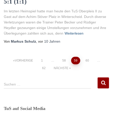
5:1 (1:1)
Im letzten Heimspiel hatte man heute den TuS Oberpleis II zu
Gast auf dem Achim-Stöver Platz in Winterscheid. Durch diverse
Verletzungen waren die Trainer Peter Becker und Rüdiger
Heydler gezwungen einige Umstellungen vorzunehmen und ihre
Überlegungen zahlten sich aus, denn
Weiterlesen
Von
Markus Schulz
, vor
10 Jahren
Seitennummerierung
VORHERIGE
1
…
58
59
60
…
62
NÄCHSTE
der
S
Beiträge
Suchen …
u
c
h
e
TuS auf Social Media
n