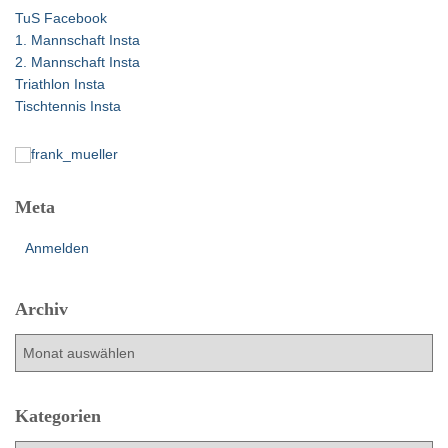
n
TuS Facebook
a
1. Mannschaft Insta
c
2. Mannschaft Insta
h
Triathlon Insta
:
Tischtennis Insta
Meta
Anmelden
Archiv
A
r
c
h
Kategorien
i