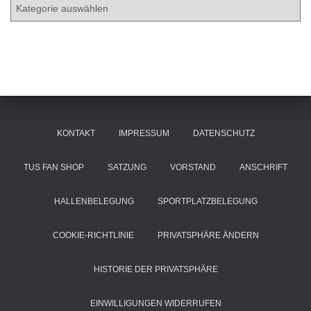
K
v
a
t
e
g
o
r
i
e
KONTAKT
IMPRESSUM
DATENSCHUTZ
n
TUS FAN SHOP
SATZUNG
VORSTAND
ANSCHRIFT
HALLENBELEGUNG
SPORTPLATZBELEGUNG
COOKIE-RICHTLINIE
PRIVATSPHÄRE ÄNDERN
HISTORIE DER PRIVATSPHÄRE
EINWILLIGUNGEN WIDERRUFEN