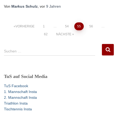
Von
Markus Schulz
, vor
9 Jahren
Seitennummerierung
VORHERIGE
1
…
54
55
56
…
62
NÄCHSTE
der
S
Beiträge
Suchen …
u
c
h
e
TuS auf Social Media
n
n
TuS Facebook
a
1. Mannschaft Insta
c
2. Mannschaft Insta
h
Triathlon Insta
:
Tischtennis Insta