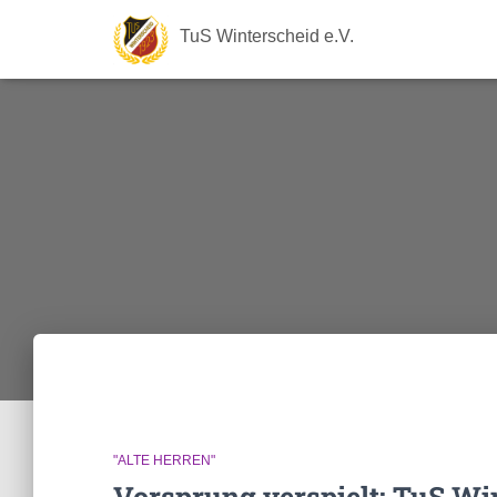
TuS Winterscheid e.V.
"ALTE HERREN"
Vorsprung verspielt: TuS Wi