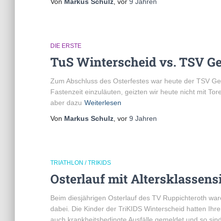
Von
Markus Schulz
, vor
9 Jahren
DIE ERSTE
TuS Winterscheid vs. TSV G
Zum Abschluss des Osterfestes war heute der TSV Ge
Fastenzeit einzuläuten, geizten wir heute nicht mit T
aber dazu
Weiterlesen
Von
Markus Schulz
, vor
9 Jahren
TRIATHLON / TRIKIDS
Osterlauf mit Altersklassens
Beim diesjährigen Osterlauf des TV Ruppichteroth war
dabei. Die Kinder der TriKIDS Winterscheid hatten Ihr
auch krankheitsbedingte Ausfälle gemeldet und so sin