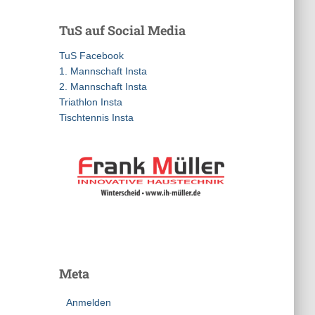
h
e
TuS auf Social Media
n
n
TuS Facebook
a
1. Mannschaft Insta
c
2. Mannschaft Insta
h
Triathlon Insta
:
Tischtennis Insta
Meta
Anmelden