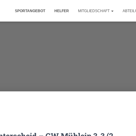
SPORTANGEBOT
HELFER
MITGLIEDSCHAFT
ABTEI
nterscheid – GW Mühleip 3-3 (2-