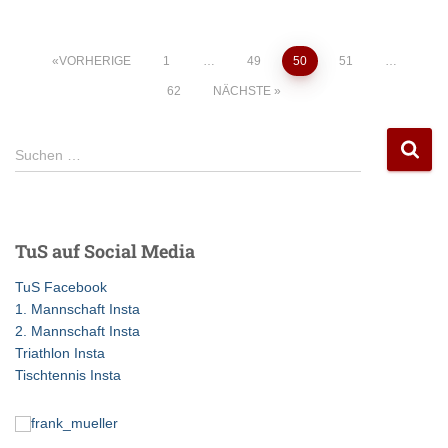
Seitennummerierung
VORHERIGE
1
…
49
50
51
…
62
NÄCHSTE
der
S
Beiträge
Suchen …
u
c
h
e
TuS auf Social Media
n
n
TuS Facebook
a
1. Mannschaft Insta
c
2. Mannschaft Insta
h
Triathlon Insta
:
Tischtennis Insta