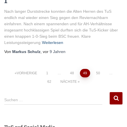
1
Nach langer Durststrecke konnten die Alten Herren des TuS
endlich mal wieder einen Sieg gegen den Reviernachbarn
einfahren. Nach einem spannenden und für AH-Verhältnisse
insgesamt hochklassigen Spiel durften sich die TuS-Kicker über
einen knappen 1-0-Sieg beim BSC freuen. Klare
Leistungssteigerung
Weiterlesen
Von
Markus Schulz
, vor
9 Jahren
Seitennummerierung
VORHERIGE
1
…
48
49
50
…
62
NÄCHSTE
der
S
Beiträge
Suchen …
u
c
h
e