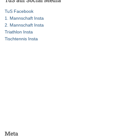
TuS auf Social Media
n
n
TuS Facebook
a
1. Mannschaft Insta
c
2. Mannschaft Insta
h
Triathlon Insta
:
Tischtennis Insta
Meta