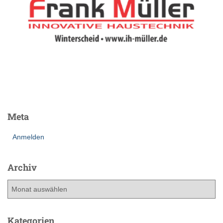
Meta
Anmelden
Archiv
A
r
c
h
Kategorien