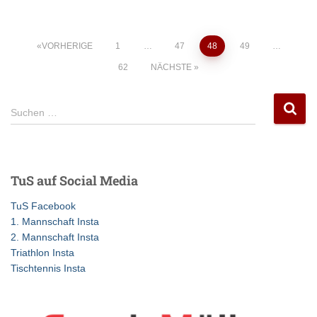
Seitennummerierung
VORHERIGE
1
…
47
48
49
…
62
NÄCHSTE
der
S
Beiträge
Suchen …
u
c
h
e
TuS auf Social Media
n
n
TuS Facebook
a
1. Mannschaft Insta
c
2. Mannschaft Insta
h
Triathlon Insta
:
Tischtennis Insta