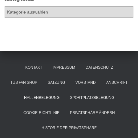
i
K
v
a
t
e
g
o
r
i
e
KONTAKT
IMPRESSUM
DATENSCHUTZ
n
TUS FAN SHOP
SATZUNG
VORSTAND
ANSCHRIFT
HALLENBELEGUNG
SPORTPLATZBELEGUNG
COOKIE-RICHTLINIE
PRIVATSPHÄRE ÄNDERN
HISTORIE DER PRIVATSPHÄRE