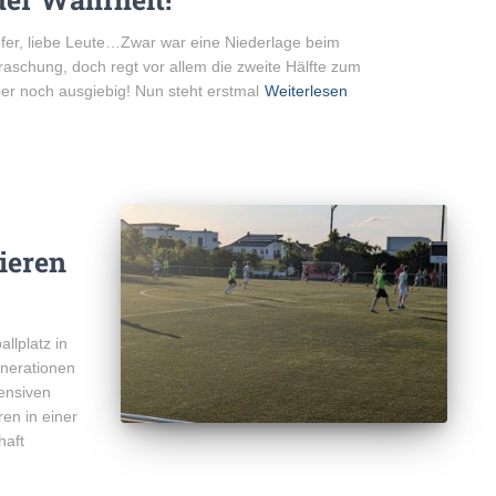
er, liebe Leute…Zwar war eine Niederlage beim
raschung, doch regt vor allem die zweite Hälfte zum
er noch ausgiebig! Nun steht erstmal
Weiterlesen
ieren
llplatz in
enerationen
tensiven
en in einer
haft