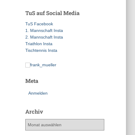
h
e
TuS auf Social Media
n
n
TuS Facebook
a
1. Mannschaft Insta
c
2. Mannschaft Insta
h
Triathlon Insta
:
Tischtennis Insta
Meta
Anmelden
Archiv
A
r