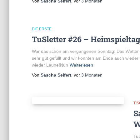
Von
Sascha Seifert
, vor
3 Monaten
DIE ERSTE
TuSletter #26 – Heimspieltag
War das schön am vergangenen Sonntag: Das Wetter stim
sehr gut gefüllt und wir konnten am Ende auch wiede
wieder Laune!Nun
Weiterlesen
Von
Sascha Seifert
, vor
3 Monaten
TI
S
W
TuS