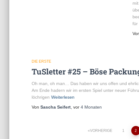
mit
übe
bee
für
Vo
DIE ERSTE
TuSletter #25 – Böse Packung
Oh man, oh man… Das haben wir uns offen und ehrlich
Am Ende hadern wir im ersten Spiel unter neuer Führun
löchrigen
Weiterlesen
Von
Sascha Seifert
, vor
4 Monaten
Seitennummerierun
VORHERIGE
1
2