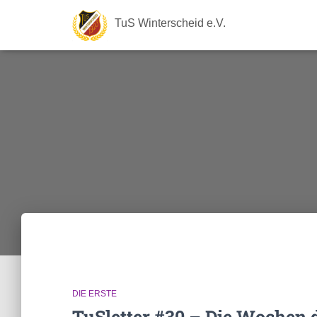
TuS Winterscheid e.V.
DIE ERSTE
TuSletter #30 – Die Wochen 