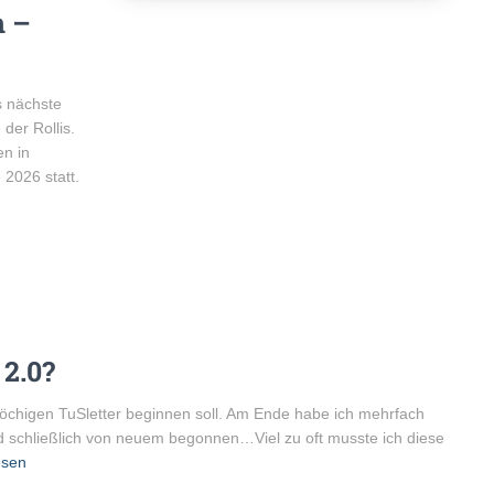
n –
s nächste
der Rollis.
n in
 2026 statt.
 2.0?
swöchigen TuSletter beginnen soll. Am Ende habe ich mehrfach
nd schließlich von neuem begonnen…Viel zu oft musste ich diese
esen