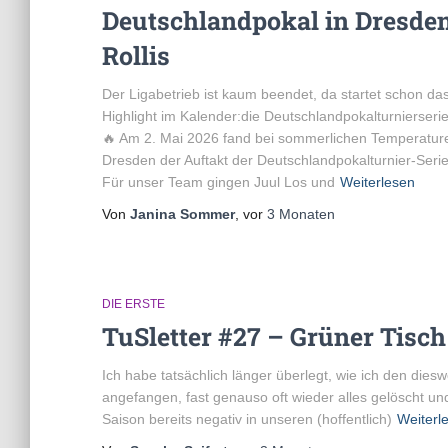
Deutschlandpokal in Dresde
Rollis
Der Ligabetrieb ist kaum beendet, da startet schon da
Highlight im Kalender:die Deutschlandpokalturnierserie 
🔥 Am 2. Mai 2026 fand bei sommerlichen Temperature
Dresden der Auftakt der Deutschlandpokalturnier-Serie
Für unser Team gingen Juul Los und
Weiterlesen
Von
Janina Sommer
, vor
3 Monaten
DIE ERSTE
TuSletter #27 – Grüner Tisch
Ich habe tatsächlich länger überlegt, wie ich den die
angefangen, fast genauso oft wieder alles gelöscht u
Saison bereits negativ in unseren (hoffentlich)
Weiterl