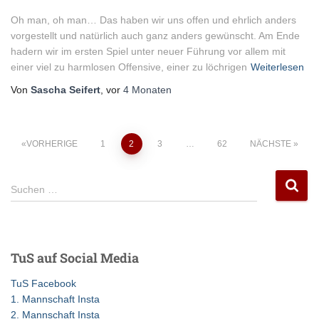
Oh man, oh man… Das haben wir uns offen und ehrlich anders
vorgestellt und natürlich auch ganz anders gewünscht. Am Ende
hadern wir im ersten Spiel unter neuer Führung vor allem mit
einer viel zu harmlosen Offensive, einer zu löchrigen
Weiterlesen
Von
Sascha Seifert
, vor
4 Monaten
Seitennummerierung
VORHERIGE
1
2
3
…
62
NÄCHSTE
der
S
Suchen …
u
Beiträge
c
h
e
TuS auf Social Media
n
n
TuS Facebook
a
1. Mannschaft Insta
c
2. Mannschaft Insta