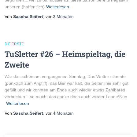
begonnen…Viel zu oft musste ich diese Saison bereits negativ in
unseren (hoffentlich)
Weiterlesen
Von
Sascha Seifert
, vor
3 Monaten
DIE ERSTE
TuSletter #26 – Heimspieltag, die
Zweite
War das schön am vergangenen Sonntag: Das Wetter stimmte
(pünktlich zum Anpfiff), das Bier war kalt, die Seitenlinie sehr gut
gefüllt und wir konnten am Ende auch wieder etwas Zählbares
verbuchen – so macht das ganze doch auch wieder Laune!Nun
Weiterlesen
Von
Sascha Seifert
, vor
4 Monaten