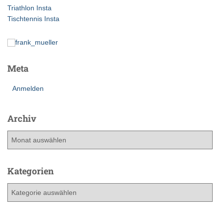
h
Triathlon Insta
:
Tischtennis Insta
Meta
Anmelden
Archiv
A
r
c
h
Kategorien
i
K
v
a
t