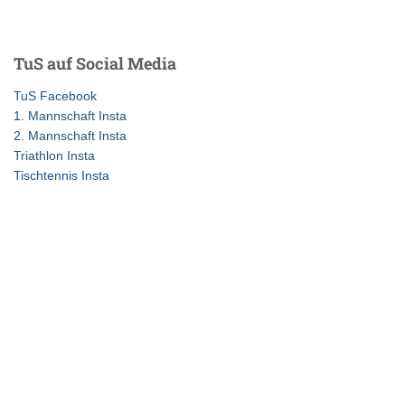
Beiträge
c
h
e
TuS auf Social Media
n
n
TuS Facebook
a
1. Mannschaft Insta
c
2. Mannschaft Insta
h
Triathlon Insta
:
Tischtennis Insta