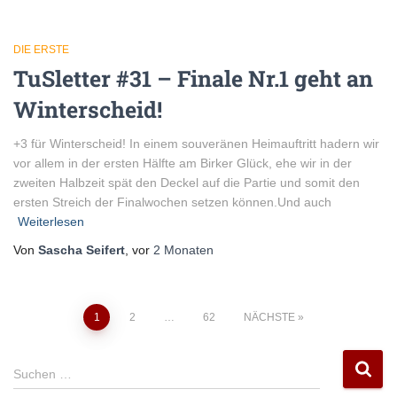
DIE ERSTE
TuSletter #31 – Finale Nr.1 geht an
Winterscheid!
+3 für Winterscheid! In einem souveränen Heimauftritt hadern wir
vor allem in der ersten Hälfte am Birker Glück, ehe wir in der
zweiten Halbzeit spät den Deckel auf die Partie und somit den
ersten Streich der Finalwochen setzen können.Und auch
Weiterlesen
Von
Sascha Seifert
, vor
2 Monaten
Seitennummerierung
1
2
…
62
NÄCHSTE
der
S
Suchen …
u