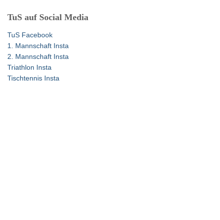
e
TuS auf Social Media
n
n
TuS Facebook
a
1. Mannschaft Insta
c
2. Mannschaft Insta
h
Triathlon Insta
:
Tischtennis Insta