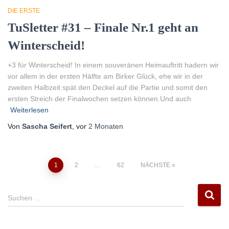
DIE ERSTE
TuSletter #31 – Finale Nr.1 geht an
Winterscheid!
+3 für Winterscheid! In einem souveränen Heimauftritt hadern wir
vor allem in der ersten Hälfte am Birker Glück, ehe wir in der
zweiten Halbzeit spät den Deckel auf die Partie und somit den
ersten Streich der Finalwochen setzen können.Und auch
Weiterlesen
Von
Sascha Seifert
, vor
2 Monaten
Seitennummerierung
1
2
…
62
NÄCHSTE
der
S
Suchen …
u
Beiträge
c
h