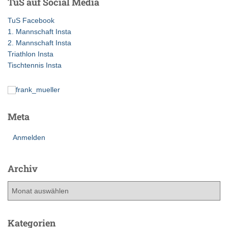
TuS auf Social Media
n
n
TuS Facebook
a
1. Mannschaft Insta
c
2. Mannschaft Insta
h
Triathlon Insta
:
Tischtennis Insta
Meta
Anmelden
Archiv
A
r
c
h
Kategorien