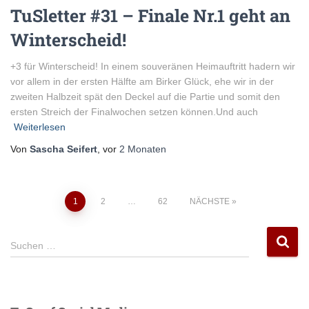
TuSletter #31 – Finale Nr.1 geht an
Winterscheid!
+3 für Winterscheid! In einem souveränen Heimauftritt hadern wir
vor allem in der ersten Hälfte am Birker Glück, ehe wir in der
zweiten Halbzeit spät den Deckel auf die Partie und somit den
ersten Streich der Finalwochen setzen können.Und auch
Weiterlesen
Von
Sascha Seifert
, vor
2 Monaten
Seitennummerierung
1
2
…
62
NÄCHSTE
der
S
Suchen …
u
Beiträge
c
h
e