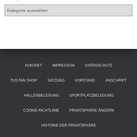
i
K
v
a
t
e
g
o
r
i
e
KONTAKT
IMPRESSUM
DATENSCHUTZ
n
TUS FAN SHOP
SATZUNG
VORSTAND
ANSCHRIFT
HALLENBELEGUNG
SPORTPLATZBELEGUNG
COOKIE-RICHTLINIE
PRIVATSPHÄRE ÄNDERN
HISTORIE DER PRIVATSPHÄRE