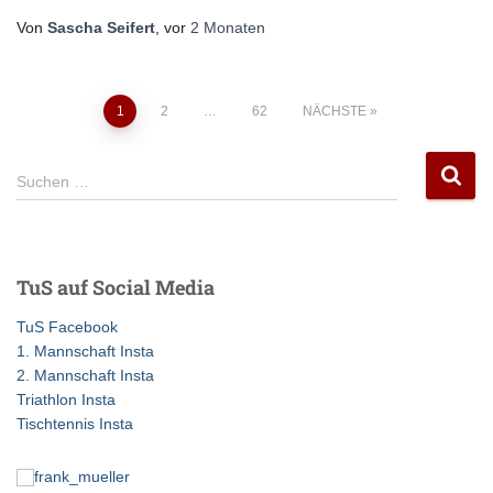
Von
Sascha Seifert
, vor
2 Monaten
Seitennummerierung
1
2
…
62
NÄCHSTE
der
S
Suchen …
u
Beiträge
c
h
e
TuS auf Social Media
n
n
TuS Facebook
a
1. Mannschaft Insta
c
2. Mannschaft Insta
h
Triathlon Insta
:
Tischtennis Insta