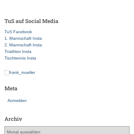
Beiträge
c
h
e
TuS auf Social Media
n
n
TuS Facebook
a
1. Mannschaft Insta
c
2. Mannschaft Insta
h
Triathlon Insta
:
Tischtennis Insta
Meta
Anmelden
Archiv
A