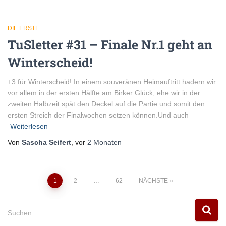
DIE ERSTE
TuSletter #31 – Finale Nr.1 geht an
Winterscheid!
+3 für Winterscheid! In einem souveränen Heimauftritt hadern wir
vor allem in der ersten Hälfte am Birker Glück, ehe wir in der
zweiten Halbzeit spät den Deckel auf die Partie und somit den
ersten Streich der Finalwochen setzen können.Und auch
Weiterlesen
Von
Sascha Seifert
, vor
2 Monaten
Seitennummerierung
1
2
…
62
NÄCHSTE
der
S
Suchen …
u