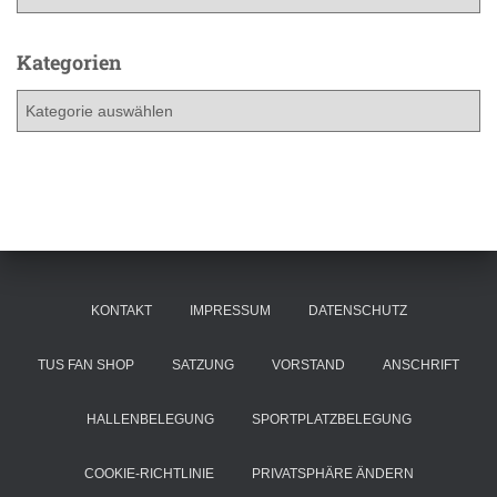
r
c
h
Kategorien
i
K
v
a
t
e
g
o
r
i
e
KONTAKT
IMPRESSUM
DATENSCHUTZ
n
TUS FAN SHOP
SATZUNG
VORSTAND
ANSCHRIFT
HALLENBELEGUNG
SPORTPLATZBELEGUNG
COOKIE-RICHTLINIE
PRIVATSPHÄRE ÄNDERN